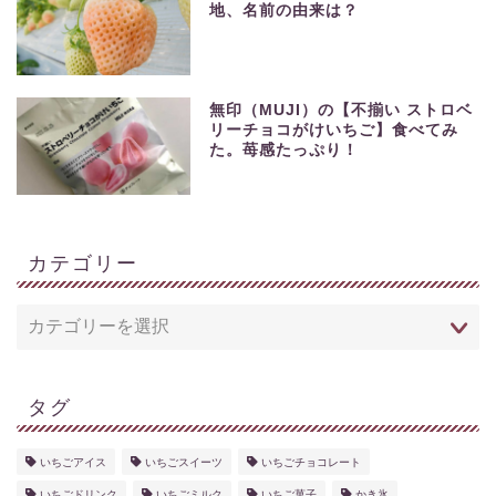
地、名前の由来は？
無印（MUJI）の【不揃い ストロベ
リーチョコがけいちご】食べてみ
た。苺感たっぷり！
カテゴリー
タグ
いちごアイス
いちごスイーツ
いちごチョコレート
いちごドリンク
いちごミルク
いちご菓子
かき氷