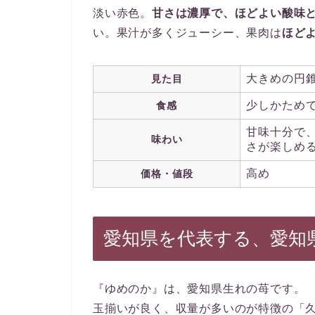
淡い赤色。
甘さは濃厚で、ほどよい酸味
い。果汁が多くジューシー、果肉は
ほど
大きめの円
見た目
少しかため
食感
甘味十分で
味わい
さが楽しめ
高め
価格・値段
愛知県を代表する、愛知
『ゆめのか』は、愛知県生れの苺です。
玉揃いが良く、収量が多いのが特徴の「久