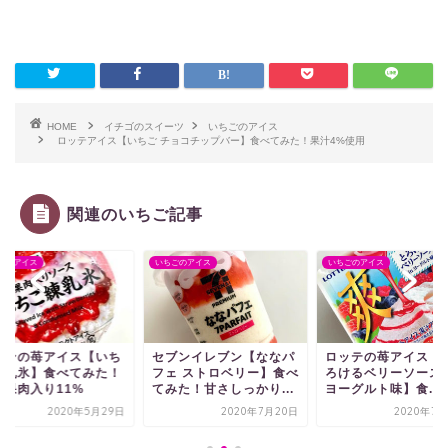
HOME
イチゴのスイーツ
いちごのアイス
ロッテアイス【いちご チョコチップバー】食べてみた！果汁4%使用
関連のいちご記事
ごのアイス
いちごのアイス
いちごのアイス
ブンの苺アイス【いち
セブンイレブン【ななパ
ロッテの苺アイス【爽
練乳氷】食べてみた！
フェ ストロベリー】食べ
ろけるベリーソース i
汁果肉入り11%
てみた！甘さしっかり...
ヨーグルト味】食...
2020年5月29日
2020年7月20日
2020年7月