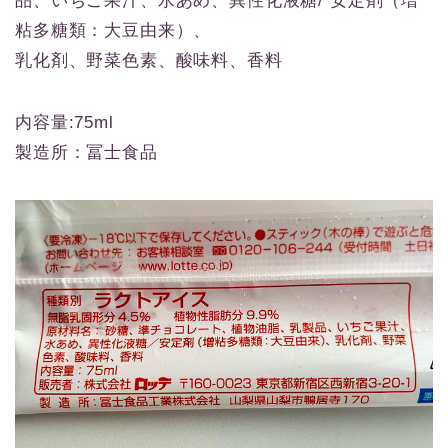
品、いちご果汁、水あめ、異性化液糖/ 安定剤（増
粘多糖類：大豆由来）、
乳化剤、野菜色素、酸味料、香料
内容量:75ml
製造所：冨士食品