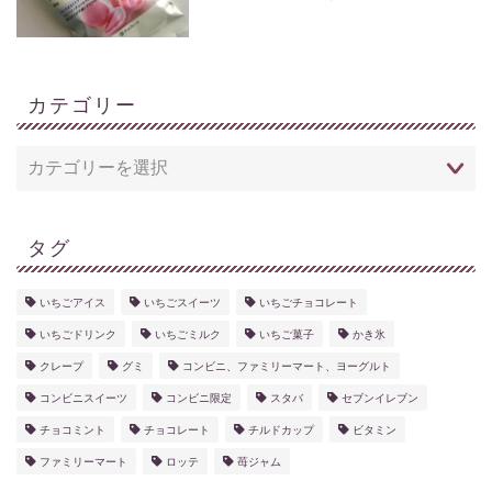
カテゴリー
タグ
いちごアイス
いちごスイーツ
いちごチョコレート
いちごドリンク
いちごミルク
いちご菓子
かき氷
クレープ
グミ
コンビニ、ファミリーマート、ヨーグルト
コンビニスイーツ
コンビニ限定
スタバ
セブンイレブン
チョコミント
チョコレート
チルドカップ
ビタミン
ファミリーマート
ロッテ
苺ジャム