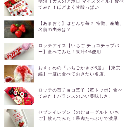
明治【大人のアポロ マイスタイル】食べ
てみた！ほどよく甘酸っぱい
【あまおう】はどんな苺？ 特徴、産地、
名前の由来は？
ロッテアイス【いちご チョコチップバ
ー】食べてみた！果汁4%使用
おすすめの『いちごかき氷6選』【東京
編】一度は食べておきたい名店。
ロッテの苺チョコ菓子【苺トッポ】食べ
てみた！バランスのいい美味しさ。
セブンイレブン【のむヨーグルト いち
ご】飲んでみた！果肉たっぷりで濃厚