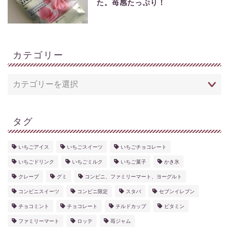
た。苺感たっぷり！
カテゴリー
タグ
いちごアイス
いちごスイーツ
いちごチョコレート
いちごドリンク
いちごミルク
いちご菓子
かき氷
クレープ
グミ
コンビニ、ファミリーマート、ヨーグルト
コンビニスイーツ
コンビニ限定
スタバ
セブンイレブン
チョコミント
チョコレート
チルドカップ
ビタミン
ファミリーマート
ロッテ
苺ジャム