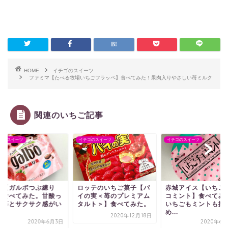
HOME
イチゴのスイーツ
ファミマ【たべる牧場いちごフラッペ】食べてみた！果肉入りやさしい苺ミルク
関連のいちご記事
ゴのスイーツ
イチゴのスイーツ
イチゴのスイーツ
治【ガルボつぶ練り
ロッテのいちご菓子【パ
赤城アイス【いちご
】食べてみた。甘酸っ
イの実＜苺のプレミアム
コミント】食べてみ
い苺とサクサク感がい
タルト＞】食べてみた。
いちごもミントも控
.
め...
2020年12月18日
2020年6月3日
2020年6月